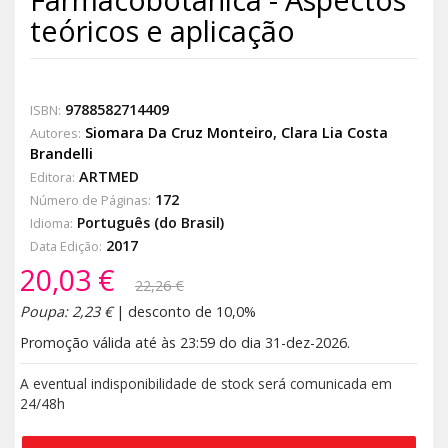
teóricos e aplicação
9788582714409
ISBN:
Siomara Da Cruz Monteiro
,
Clara Lia Costa
Autores:
Brandelli
ARTMED
Editora:
172
Número de Páginas:
Português (do Brasil)
Idioma:
2017
Data Edição:
20,03 €
22,26 €
Poupa: 2,23 €
| desconto de 10,0%
Promoção válida até às 23:59 do dia 31-dez-2026.
A eventual indisponibilidade de stock será comunicada em
24/48h