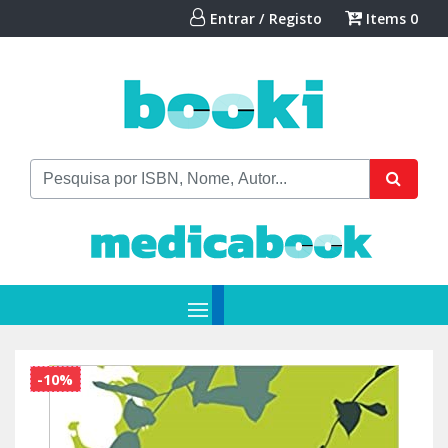
Entrar / Registo
Items
0
-10%