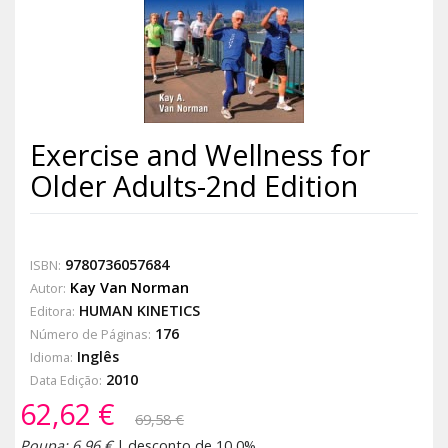
Exercise and Wellness for
Older Adults-2nd Edition
9780736057684
ISBN:
Kay Van Norman
Autor:
HUMAN KINETICS
Editora:
176
Número de Páginas:
Inglês
Idioma:
2010
Data Edição:
62,62 €
69,58 €
Poupa: 6,96 €
| desconto de 10,0%