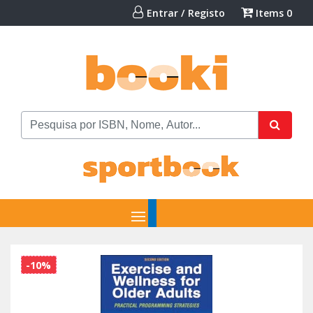
Entrar / Registo
Items
0
-10%