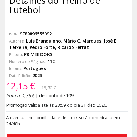
Detalhes do Treino de
Futebol
9789896555092
ISBN:
Luís Branquinho
,
Mário C. Marques
,
José E.
Autores:
Teixeira
,
Pedro Forte
,
Ricardo Ferraz
PRIMEBOOKS
Editora:
112
Número de Páginas:
Português
Idioma:
2023
Data Edição:
12,15 €
13,50 €
Poupa: 1,35 €
| desconto de 10%
Promoção válida até às 23:59 do dia 31-dez-2026.
A eventual indisponibilidade de stock será comunicada em
24/48h