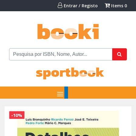
Entrar / Registo
Items
0
-10%