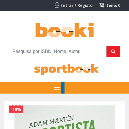
Entrar / Registo
Items
0
-10%