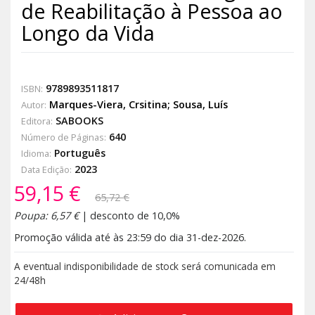
de Reabilitação à Pessoa ao
Longo da Vida
9789893511817
ISBN:
Marques-Viera, Crsitina; Sousa, Luís
Autor:
SABOOKS
Editora:
640
Número de Páginas:
Português
Idioma:
2023
Data Edição:
59,15 €
65,72 €
Poupa: 6,57 €
| desconto de 10,0%
Promoção válida até às 23:59 do dia 31-dez-2026.
A eventual indisponibilidade de stock será comunicada em
24/48h