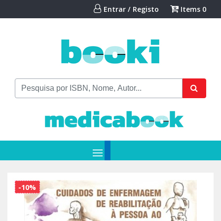
Entrar / Registo
Items
0
-10%