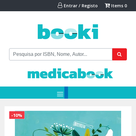
Entrar / Registo
Items
0
-10%