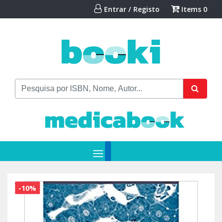
Entrar / Registo
Items
0
-10%