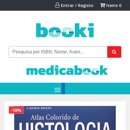
Entrar / Registo
Items
0
-10%