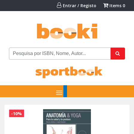
Entrar / Registo
Items
0
-10%