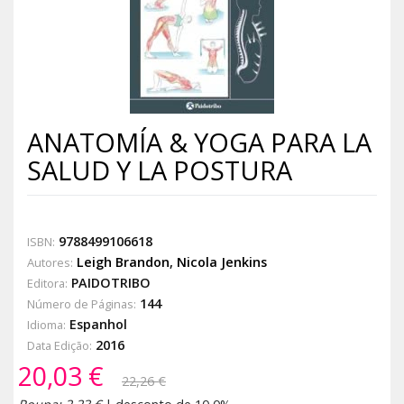
ANATOMÍA & YOGA PARA LA
SALUD Y LA POSTURA
9788499106618
ISBN:
Leigh Brandon
,
Nicola Jenkins
Autores:
PAIDOTRIBO
Editora:
144
Número de Páginas:
Espanhol
Idioma:
2016
Data Edição:
20,03 €
22,26 €