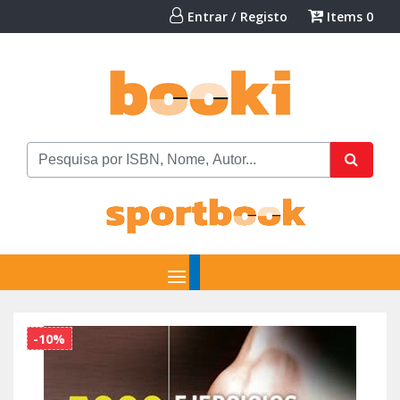
Entrar / Registo
Items
0
-10%