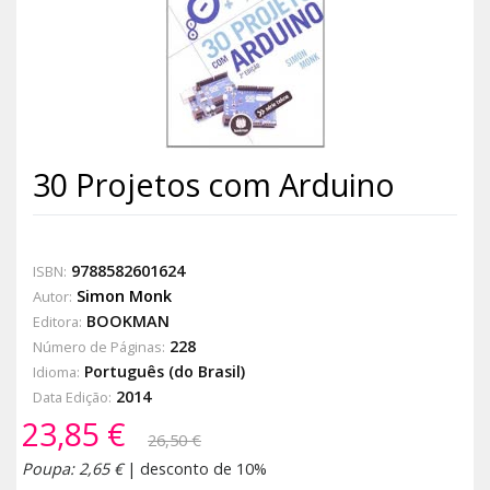
30 Projetos com Arduino
9788582601624
ISBN:
Simon Monk
Autor:
BOOKMAN
Editora:
228
Número de Páginas:
Português (do Brasil)
Idioma:
2014
Data Edição:
23,85 €
26,50 €
Poupa: 2,65 €
| desconto de 10%