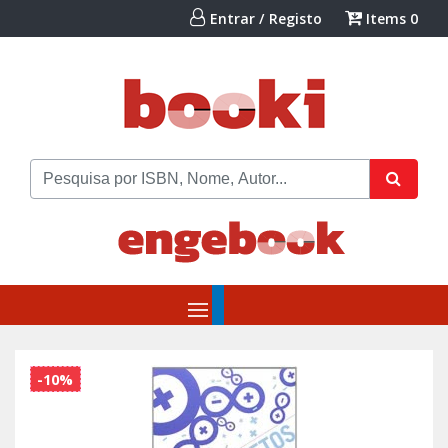
Entrar / Registo
Items
0
-10%