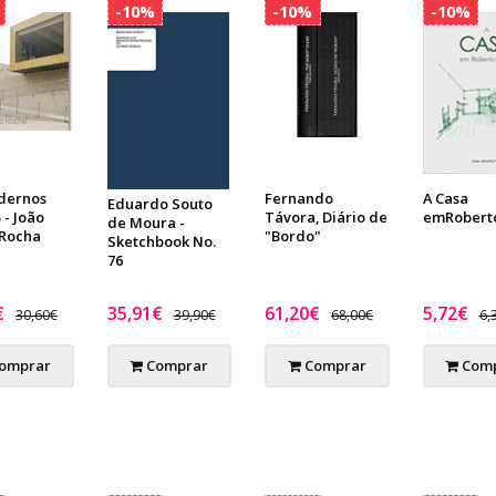
-10%
-10%
-10%
dernos
Fernando
A Casa
Eduardo Souto
 - João
Távora, Diário de
emRoberto
de Moura -
 Rocha
"Bordo"
Sketchbook No.
76
€
35,91€
61,20€
5,72€
30,60€
39,90€
68,00€
6,
omprar
Comprar
Comprar
Comp