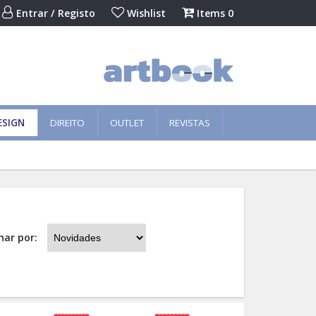
Entrar / Registo
Wishlist
Items
0
ESIGN
DIREITO
OUTLET
REVISTAS
nar por: