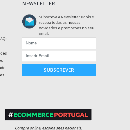
NEWSLETTER
Subscreva a Newsletter Booki e
receba todas as nossas
novidades e promoções no seu
email.
 FAQs
ções
es
dade
SUBSCREVER
ões
Compre online, escolha sites nacionais.