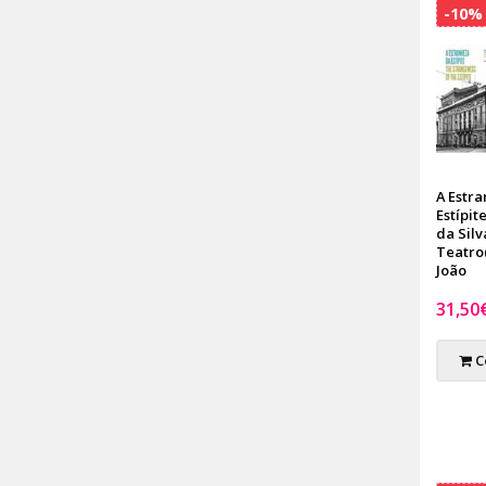
-10%
A Estr
Estípit
da Silv
Teatro(
João
31,50
C