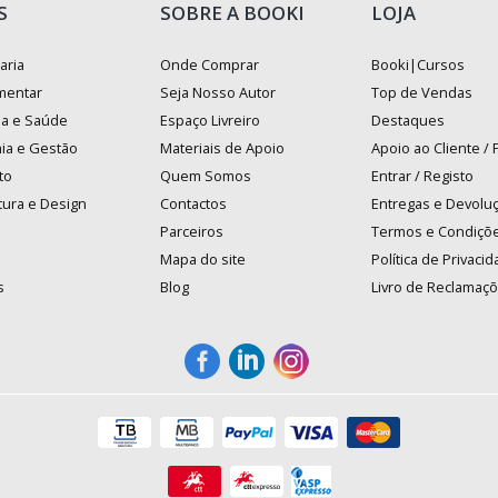
S
SOBRE A BOOKI
LOJA
aria
Onde Comprar
Booki|Cursos
mentar
Seja Nosso Autor
Top de Vendas
na e Saúde
Espaço Livreiro
Destaques
ia e Gestão
Materiais de Apoio
Apoio ao Cliente /
to
Quem Somos
Entrar / Registo
tura e Design
Contactos
Entregas e Devolu
Parceiros
Termos e Condiçõ
Mapa do site
Política de Privaci
s
Blog
Livro de Reclamaç