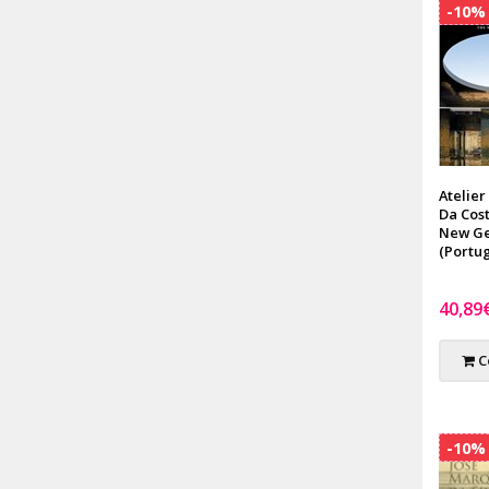
-10%
Atelier
Da Cost
New Ge
(Portug
40,89
C
-10%