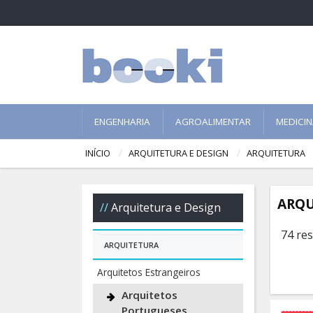
ENGENHARIA
AGROALIMENTAR
MEDICI
INÍCIO
ARQUITETURA E DESIGN
ARQUITETURA
ARQU
Arquitetura e Design
74 re
ARQUITETURA
Arquitetos Estrangeiros
Arquitetos
Portugueses