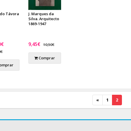
do Távora
J. Marques da
Silva. Arquitecto
1869-1947
0€
9,45€
10,50€
0€
Comprar
omprar
«
1
2