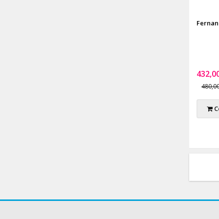
Fernan
432,0
480,0
C