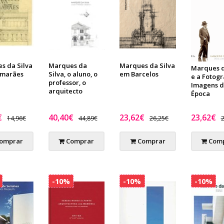
s da Silva
Marques da
Marques da Silva
Marques d
imarães
Silva, o aluno, o
em Barcelos
e a Fotogr
professor, o
Imagens 
arquitecto
Época
€
40,40€
23,62€
23,62€
14,96€
44,89€
26,25€
2
omprar
Comprar
Comprar
Comp
-10%
-10%
-10%