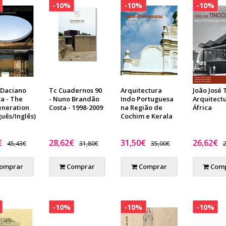
-10%
-10%
-10%
 Daciano
Tc Cuadernos 90
Arquitectura
João José 
a - The
- Nuno Brandão
Indo Portuguesa
Arquitect
neration
Costa - 1998-2009
na Região de
África
uês/Inglês)
Cochim e Kerala
€
28,62€
31,50€
26,62€
45,43€
31,80€
35,00€
2
omprar
Comprar
Comprar
Comp
-10%
-10%
-10%