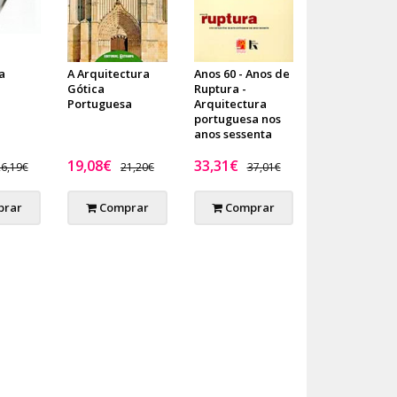
a
A Arquitectura
Anos 60 - Anos de
Gótica
Ruptura -
Portuguesa
Arquitectura
portuguesa nos
anos sessenta
19,08€
33,31€
6,19€
21,20€
37,01€
rar
Comprar
Comprar