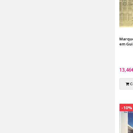
Marque
em Gu
13,46
C
-10%