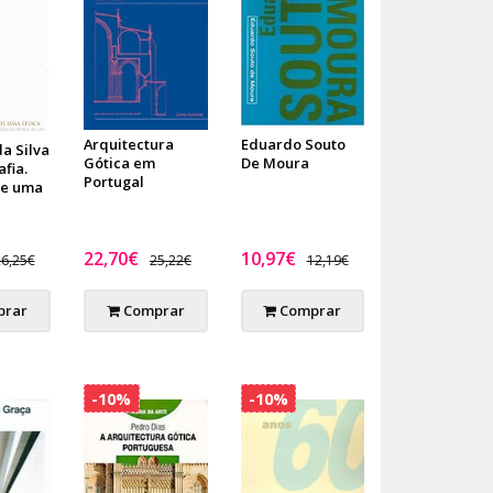
Arquitectura
Eduardo Souto
a Silva
Gótica em
De Moura
afia.
Portugal
de uma
22,70€
10,97€
6,25€
25,22€
12,19€
rar
Comprar
Comprar
-10%
-10%