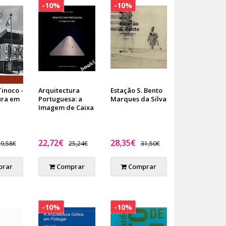
-10%
-10%
Tinoco -
Arquitectura
Estação S. Bento
ura em
Portuguesa: a
Marques da Silva
Imagem de Caixa
22,72€
28,35€
9,58€
25,24€
31,50€
rar
Comprar
Comprar
-10%
-10%