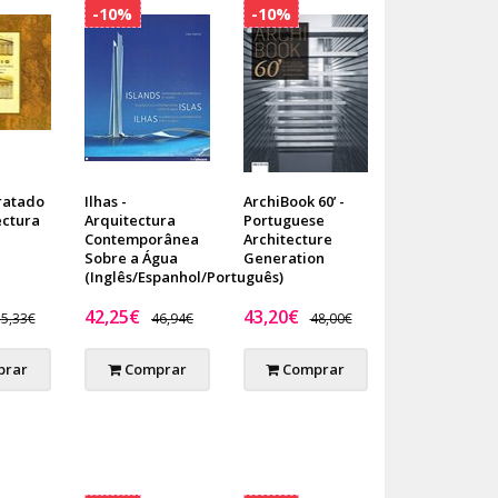
-10%
-10%
ratado
Ilhas -
ArchiBook 60’ -
ectura
Arquitectura
Portuguese
Contemporânea
Architecture
Sobre a Água
Generation
(Inglês/Espanhol/Português)
42,25€
43,20€
5,33€
46,94€
48,00€
rar
Comprar
Comprar