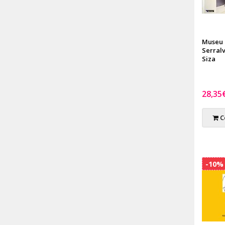
Museu
Serral
Siza
28,35
C
-10%