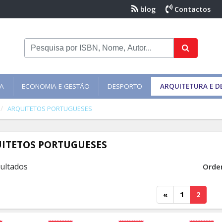
blog
Contactos
NA
ECONOMIA E GESTÃO
DESPORTO
ARQUITETURA E D
ARQUITETOS PORTUGUESES
ITETOS PORTUGUESES
sultados
Orde
«
1
2