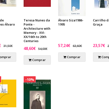
 de
Teresa Nunes da
Álvaro Siza1986-
Carrilho d
ves-Álvaro
Ponte -
1995
Graça
Architecture with
Memory - XVI-
XX/16th to 20th
Centuries
€
57,24€
23,57€
31,50€
63,60€
2
48,60€
54,00€
omprar
Comprar
Comp
Comprar
-10%