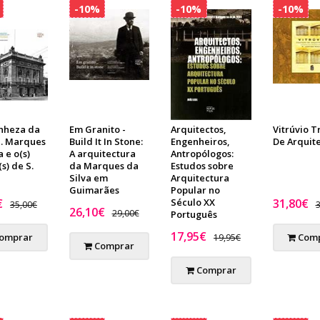
-10%
-10%
-10%
anheza da
Em Granito -
Arquitectos,
Vitrúvio T
e. Marques
Build It In Stone:
Engenheiros,
De Arquit
a e o(s)
A arquitectura
Antropólogos:
s) de S.
da Marques da
Estudos sobre
Silva em
Arquitectura
Guimarães
Popular no
€
Século XX
31,80€
35,00€
3
26,10€
29,00€
Português
17,95€
omprar
Comp
19,95€
Comprar
Comprar