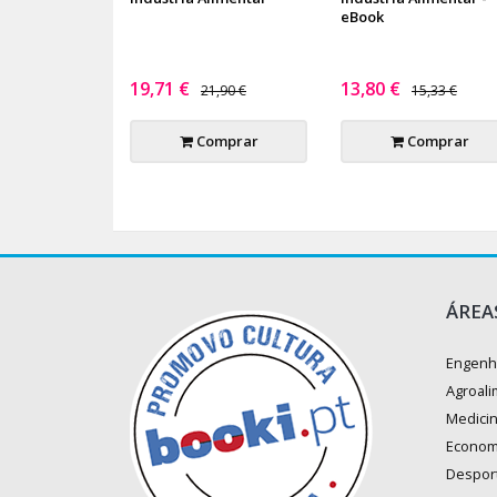
eBook
19,71 €
13,80 €
21,90 €
15,33 €
Comprar
Comprar
ÁREA
Engenh
Agroali
Medici
Econom
Despor