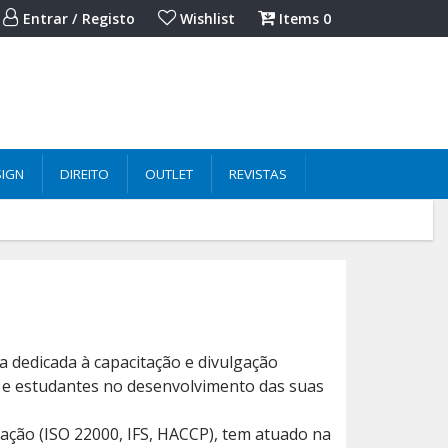
Entrar / Registo
Wishlist
Items
0
SIGN
DIREITO
OUTLET
REVISTAS
a dedicada à capacitação e divulgação
is e estudantes no desenvolvimento das suas
icação (ISO 22000, IFS, HACCP), tem atuado na