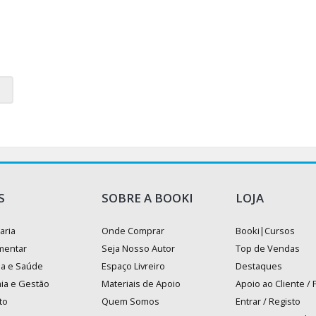
S
SOBRE A BOOKI
LOJA
aria
Onde Comprar
Booki|Cursos
mentar
Seja Nosso Autor
Top de Vendas
na e Saúde
Espaço Livreiro
Destaques
ia e Gestão
Materiais de Apoio
Apoio ao Cliente /
to
Quem Somos
Entrar / Registo