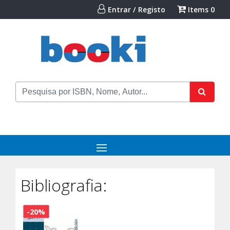
Entrar / Registo
Items
0
Bibliografia:
-20%