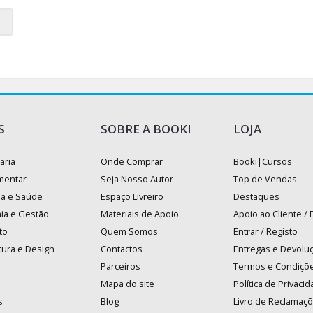
S
SOBRE A BOOKI
LOJA
aria
Onde Comprar
Booki|Cursos
mentar
Seja Nosso Autor
Top de Vendas
na e Saúde
Espaço Livreiro
Destaques
ia e Gestão
Materiais de Apoio
Apoio ao Cliente /
to
Quem Somos
Entrar / Registo
tura e Design
Contactos
Entregas e Devolu
Parceiros
Termos e Condiçõ
Mapa do site
Política de Privaci
s
Blog
Livro de Reclamaç