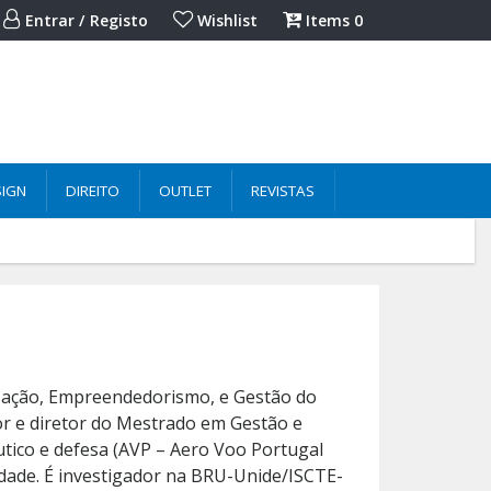
Entrar / Registo
Wishlist
Items
0
SIGN
DIREITO
OUTLET
REVISTAS
ização, Empreendedorismo, e Gestão do
or e diretor do Mestrado em Gestão e
tico e defesa (AVP – Aero Voo Portugal
idade. É investigador na BRU-Unide/ISCTE-