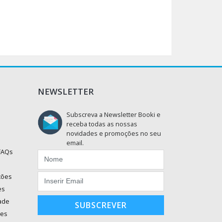
NEWSLETTER
Subscreva a Newsletter Booki e
receba todas as nossas
novidades e promoções no seu
email.
 FAQs
ções
es
dade
SUBSCREVER
ões