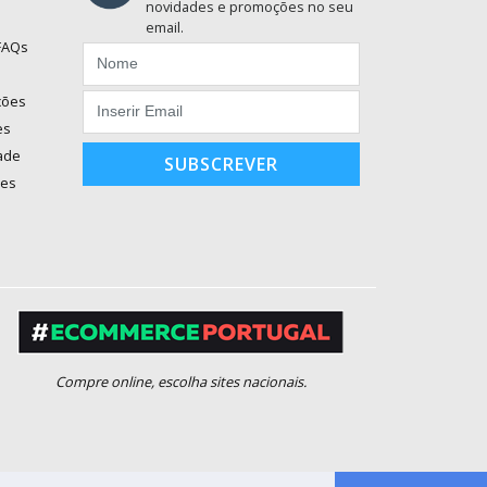
novidades e promoções no seu
email.
 FAQs
ções
es
dade
SUBSCREVER
ões
Compre online, escolha sites nacionais.