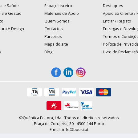
na e Saúde
Espaço Livreiro
Destaques
ia e Gestão
Materiais de Apoio
Apoio ao Cliente /
to
Quem Somos
Entrar / Registo
tura e Design
Contactos
Entregas e Devolu
Parceiros
Termos e Condiçõ
Mapa do site
Política de Privaci
s
Blog
Livro de Reclamaç
©Quântica Editora, Lda - Todos os direitos reservados
Praça da Corujeira, 30 - 4300-144 Porto
E-mail: info@booki.pt
Tel.: +351 220 104 872
(
custo de chamada para a rede fixa
)