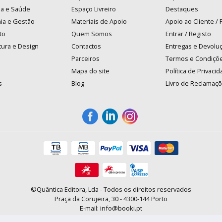
na e Saúde
Espaço Livreiro
Destaques
ia e Gestão
Materiais de Apoio
Apoio ao Cliente /
to
Quem Somos
Entrar / Registo
tura e Design
Contactos
Entregas e Devolu
Parceiros
Termos e Condiçõ
Mapa do site
Política de Privaci
s
Blog
Livro de Reclamaç
©Quântica Editora, Lda - Todos os direitos reservados
Praça da Corujeira, 30 - 4300-144 Porto
E-mail: info@booki.pt
Tel.: +351 220 104 872
(
custo de chamada para a rede fixa
)