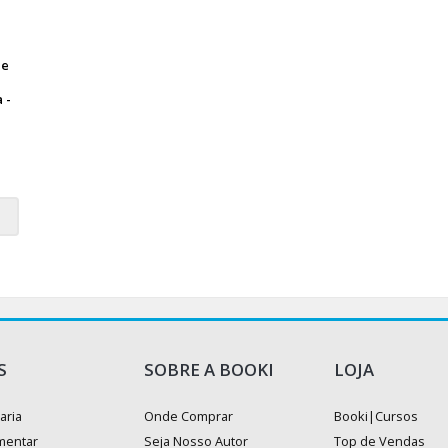
de
 -
S
SOBRE A BOOKI
LOJA
aria
Onde Comprar
Booki|Cursos
mentar
Seja Nosso Autor
Top de Vendas