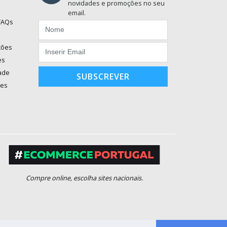
novidades e promoções no seu
email.
 FAQs
ções
es
dade
SUBSCREVER
ões
Compre online, escolha sites nacionais.