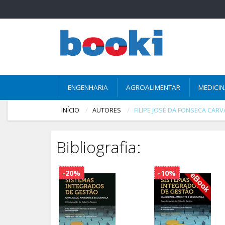
ENGENHARIA
AGROALIMENTAR
MEDICI
INÍCIO
AUTORES
FILIPE JOSÉ DA FONSECA CAR
Bibliografia:
-20%
-10%