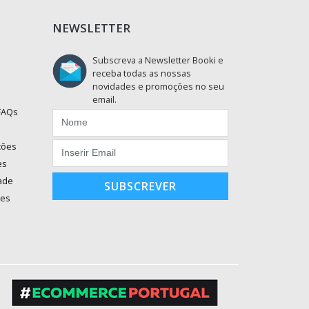
NEWSLETTER
Subscreva a Newsletter Booki e
receba todas as nossas
novidades e promoções no seu
email.
 FAQs
ções
es
dade
SUBSCREVER
ões