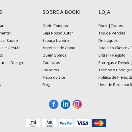
S
SOBRE A BOOKI
LOJA
aria
Onde Comprar
Booki|Cursos
mentar
Seja Nosso Autor
Top de Vendas
na e Saúde
Espaço Livreiro
Destaques
ia e Gestão
Materiais de Apoio
Apoio ao Cliente /
to
Quem Somos
Entrar / Registo
tura e Design
Contactos
Entregas e Devolu
Parceiros
Termos e Condiçõ
Mapa do site
Política de Privaci
s
Blog
Livro de Reclamaç