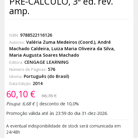
PRÉ-CÁLCULO, 3ª ed. rev.
amp.
9788522116126
ISBN:
Valéria Zuma Medeiros (Coord.)
,
André
Autores:
Machado Caldeira
,
Luiza Maria Oliveira da Silva
,
Maria Augusta Soares Machado
CENGAGE LEARNING
Editora:
576
Número de Páginas:
Português (do Brasil)
Idioma:
2014
Data Edição:
60,10 €
66,78 €
Poupa: 6,68 €
| desconto de 10,0%
Promoção válida até às 23:59 do dia 31-dez-2026.
A eventual indisponibilidade de stock será comunicada em
24/48h