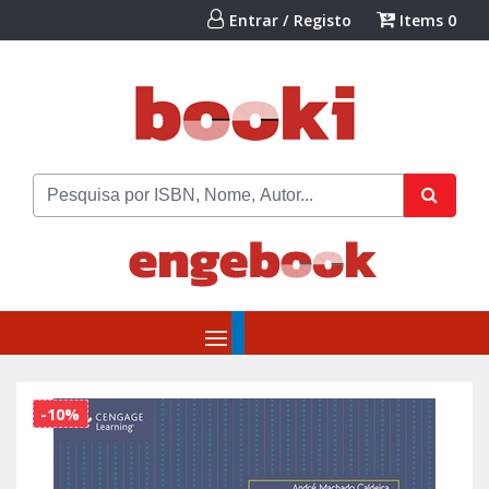
Entrar / Registo
Items
0
-10%