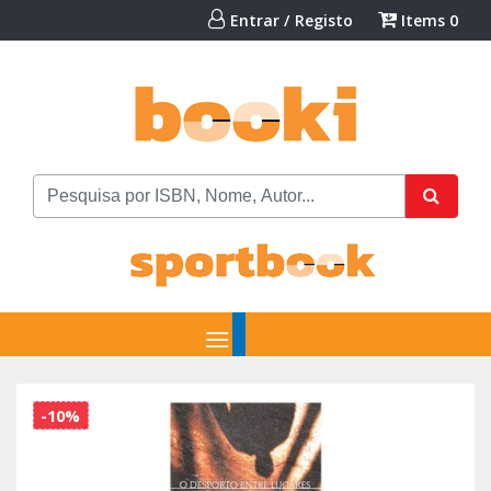
Entrar / Registo
Items
0
-10%