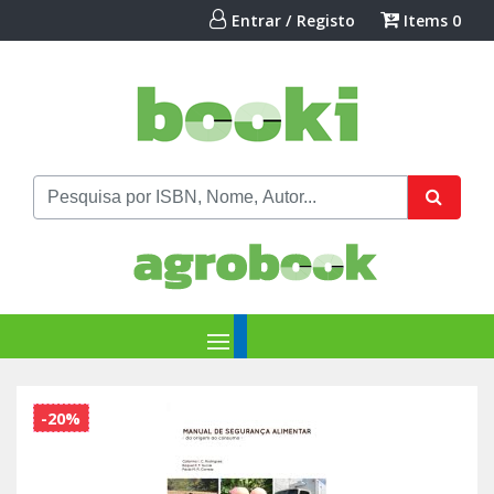
Entrar / Registo
Items
0
-20%