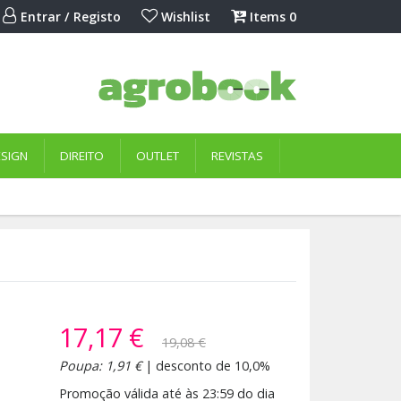
Entrar / Registo
Wishlist
Items
0
ESIGN
DIREITO
OUTLET
REVISTAS
17,17 €
19,08 €
Poupa: 1,91 €
| desconto de 10,0%
Promoção válida até às 23:59 do dia