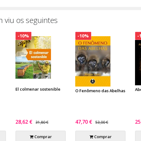
 viu os seguintes
-10%
-10%
-
El colmenar sostenible
Ab
O Fenômeno das Abelhas
28,62 €
47,70 €
25
31,80 €
53,00 €
Comprar
Comprar