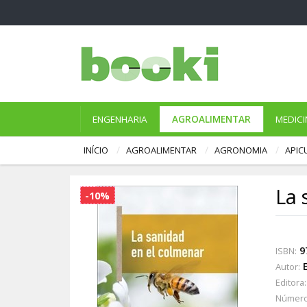
ENGENHARIA
AGROALIMENTAR
MEDICI
INÍCIO
AGROALIMENTAR
AGRONOMIA
APIC
La 
-10%
9
ISBN:
Autor:
Editora:
Número