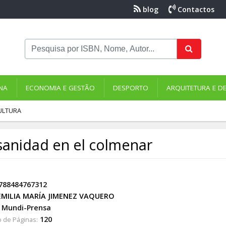
blog
Contactos
NA
ECONOMIA E GESTÃO
DESPORTO
ARQUITETURA E D
ULTURA
sanidad en el colmenar
788484767312
EMILIA MARÍA JIMENEZ VAQUERO
Mundi-Prensa
120
 de Páginas: