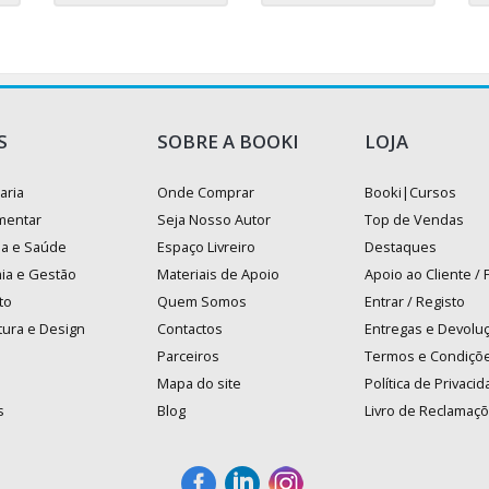
S
SOBRE A BOOKI
LOJA
aria
Onde Comprar
Booki|Cursos
mentar
Seja Nosso Autor
Top de Vendas
na e Saúde
Espaço Livreiro
Destaques
ia e Gestão
Materiais de Apoio
Apoio ao Cliente /
to
Quem Somos
Entrar / Registo
tura e Design
Contactos
Entregas e Devolu
Parceiros
Termos e Condiçõ
Mapa do site
Política de Privaci
s
Blog
Livro de Reclamaç