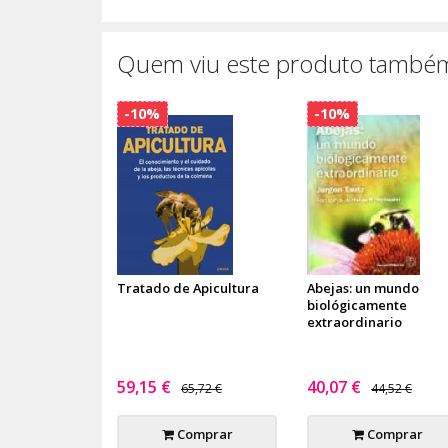
Quem viu este produto também
-10%
-10%
Tratado de Apicultura
Abejas: un mundo
biológicamente
extraordinario
59,15 €
40,07 €
65,72 €
44,52 €
Comprar
Comprar