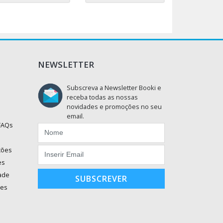
NEWSLETTER
Subscreva a Newsletter Booki e
receba todas as nossas
novidades e promoções no seu
email.
 FAQs
ções
es
dade
SUBSCREVER
ões