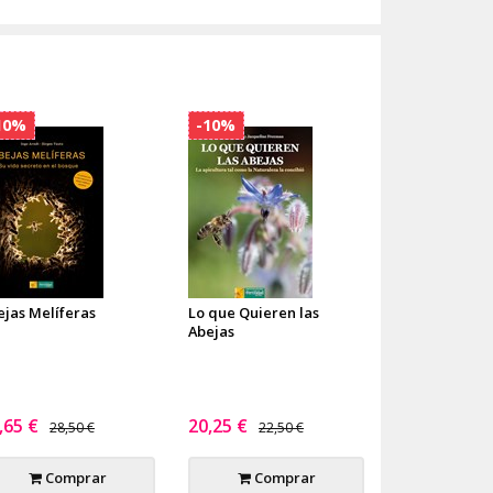
10%
-10%
ejas Melíferas
Lo que Quieren las
Abejas
,65 €
20,25 €
28,50 €
22,50 €
Comprar
Comprar