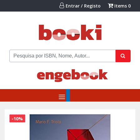
Entrar / Registo
Items
0
-10%