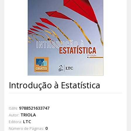
Introdução à Estatística
9788521633747
ISBN:
TRIOLA
Autor:
LTC
Editora:
0
Número de Páginas: