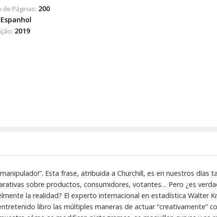
200
 de Páginas:
Espanhol
2019
ição:
manipulado!”. Esta frase, atribuida a Churchill, es en nuestros día
mparativas sobre productos, consumidores, votantes… Pero ¿es verda
lmente la realidad? El experto internacional en estadística Walter Kr
entretenido libro las múltiples maneras de actuar “creativamente” co