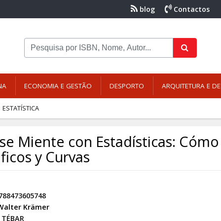
blog
Contactos
NA
ECONOMIA E GESTÃO
DESPORTO
ARQUITETURA E DE
ESTATÍSTICA
 se Miente con Estadísticas: Cóm
ficos y Curvas
788473605748
Walter Krämer
TÉBAR