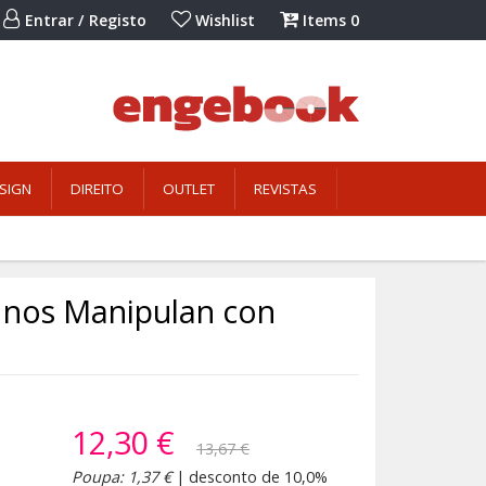
Entrar / Registo
Wishlist
Items
0
SIGN
DIREITO
OUTLET
REVISTAS
o nos Manipulan con
12,30 €
13,67 €
Poupa: 1,37 €
| desconto de 10,0%