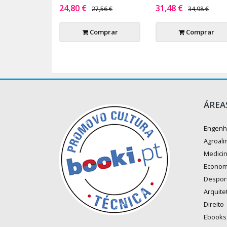
24,80 €
31,48 €
27,56 €
34,98 €
Comprar
Comprar
ÁREA
Engenh
Agroali
Medici
Econom
Despor
Arquite
Direito
Ebooks