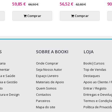
59,85 €
56,52 €
90
66,50 €
62,80 €
Comprar
Comprar
S
SOBRE A BOOKI
LOJA
aria
Onde Comprar
Booki|Cursos
mentar
Seja Nosso Autor
Top de Vendas
na e Saúde
Espaço Livreiro
Destaques
ia e Gestão
Materiais de Apoio
Apoio ao Cliente /
to
Quem Somos
Entrar / Registo
tura e Design
Contactos
Entregas e Devolu
Parceiros
Termos e Condiçõ
Mapa do site
Política de Privaci