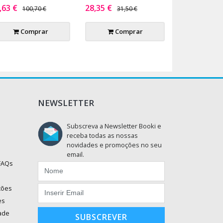
,63 €
28,35 €
100,70 €
31,50 €
Comprar
Comprar
NEWSLETTER
Subscreva a Newsletter Booki e
receba todas as nossas
novidades e promoções no seu
email.
 FAQs
ções
es
dade
SUBSCREVER