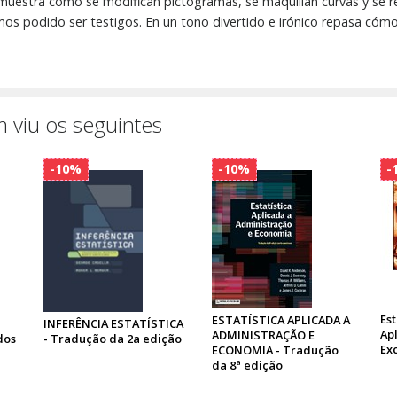
 muestra cómo se modifican pictogramas, se maquillan curvas y se re
mos podido ser testigos. En un tono divertido e irónico repasa cómo
 viu os seguintes
-10%
-10%
-
Est
ESTATÍSTICA APLICADA A
INFERÊNCIA ESTATÍSTICA
Ap
ADMINISTRAÇÃO E
dos
- Tradução da 2a edição
Ex
ECONOMIA - Tradução
da 8ª edição