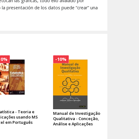
tocan las gráficas, todo ello avalado por
 la presentación de los datos puede “crear” una
10%
-10%
atística - Teoria e
Manual de Investigação
licações usando MS
Qualitativa - Conceção,
cel em Português
Análise e Aplicações