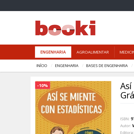
ENGENHARIA
AGROALIMENTAR
MEDICI
INÍCIO
ENGENHARIA
BASES DE ENGENHARIA
Así
-10%
Grá
9
ISBN:
Autor:
Editora: