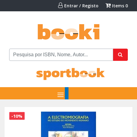
Entrar / Registo
Items
0
-10%