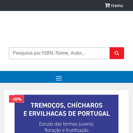
Items
-20%