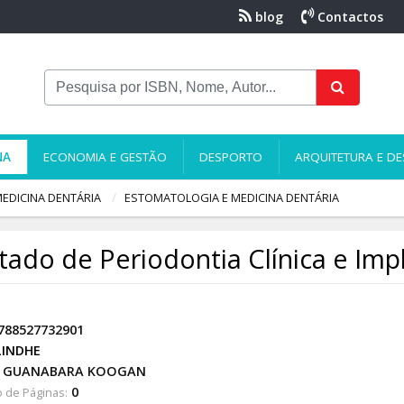
blog
Contactos
NA
ECONOMIA E GESTÃO
DESPORTO
ARQUITETURA E DE
EDICINA DENTÁRIA
ESTOMATOLOGIA E MEDICINA DENTÁRIA
tado de Periodontia Clínica e Imp
788527732901
LINDHE
GUANABARA KOOGAN
0
 de Páginas: