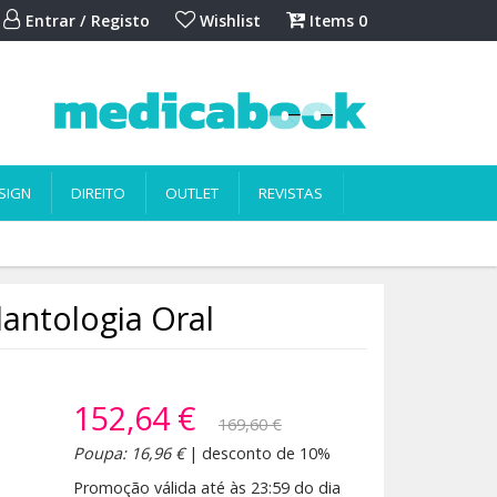
Entrar / Registo
Wishlist
Items
0
SIGN
DIREITO
OUTLET
REVISTAS
lantologia Oral
152,64 €
169,60 €
Poupa: 16,96 €
| desconto de 10%
Promoção válida até às 23:59 do dia