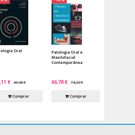
tologia Oral
Patologia Oral e
Maxilofacial
Contemporânea
,11 €
66,78 €
43,46 €
74,20 €
Comprar
Comprar