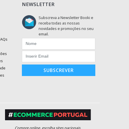
NEWSLETTER
Subscreva a Newsletter Booki e
receba todas as nossas
novidades e promoções no seu
email.
 FAQs
ções
es
dade
SUBSCREVER
ões
Compre online, escolha sites nacionais.