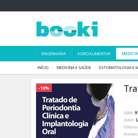
ENGENHARIA
AGROALIMENTAR
MEDICI
INÍCIO
MEDICINA E SAÚDE
ESTOMATOLOGIA E M
Tra
-10%
9
ISBN:
Autor:
Editora:
Número