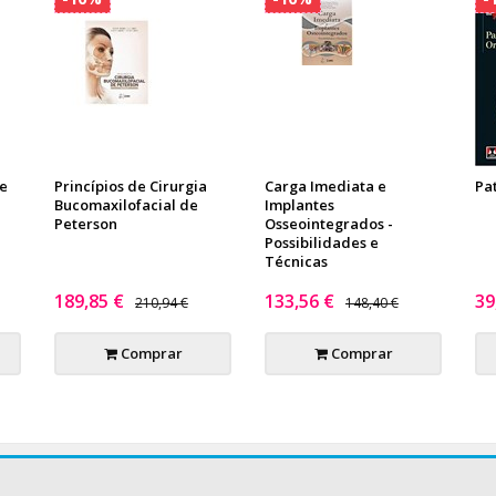
 e
Princípios de Cirurgia
Carga Imediata e
Pa
Bucomaxilofacial de
Implantes
Peterson
Osseointegrados -
Possibilidades e
Técnicas
189,85 €
133,56 €
39
210,94 €
148,40 €
Comprar
Comprar