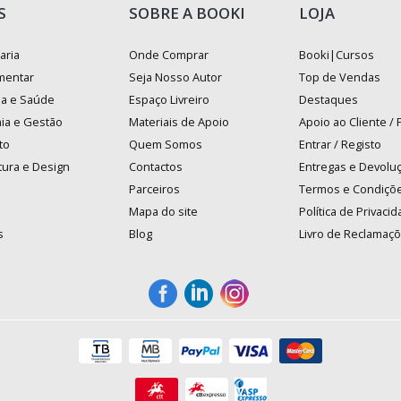
S
SOBRE A BOOKI
LOJA
aria
Onde Comprar
Booki|Cursos
mentar
Seja Nosso Autor
Top de Vendas
na e Saúde
Espaço Livreiro
Destaques
ia e Gestão
Materiais de Apoio
Apoio ao Cliente /
to
Quem Somos
Entrar / Registo
tura e Design
Contactos
Entregas e Devolu
Parceiros
Termos e Condiçõ
Mapa do site
Política de Privaci
s
Blog
Livro de Reclamaç