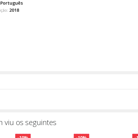
Português
2018
ição:
 viu os seguintes
-10%
-10%
-