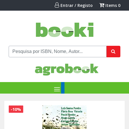
Entrar / Registo
Items
0
-10%