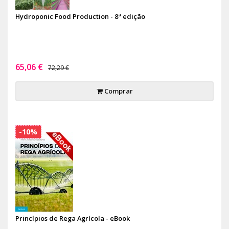
Hydroponic Food Production - 8ª edição
65,06 €
72,29 €
Comprar
-10%
Princípios de Rega Agrícola - eBook