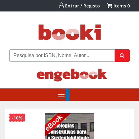
Entrar / Registo
Items
0
-10%