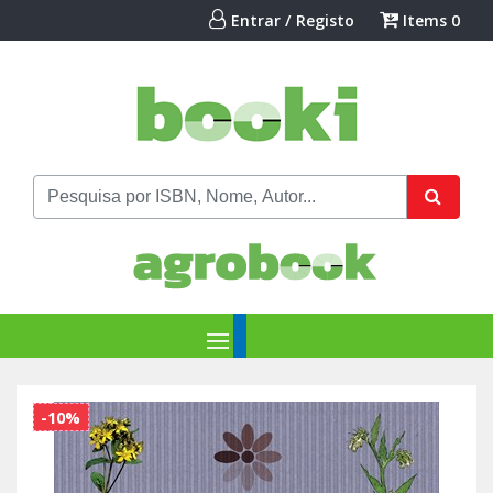
Entrar / Registo
Items
0
-10%