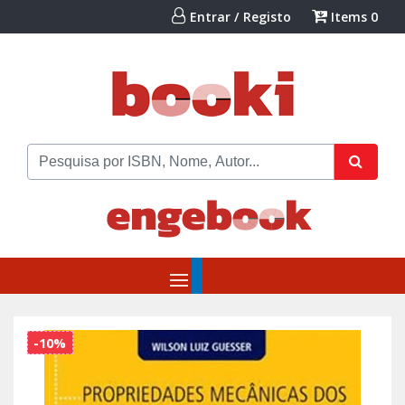
Entrar / Registo
Items
0
-10%