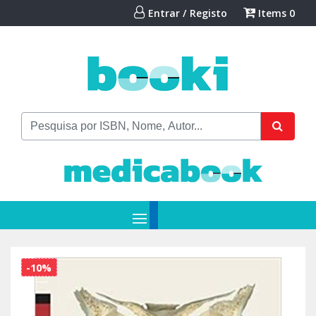
Entrar / Registo
Items
0
-10%