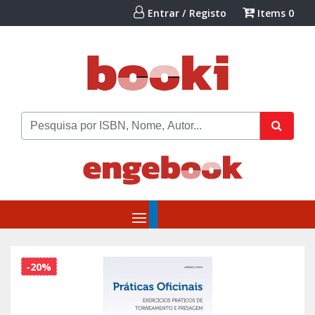
Entrar / Registo
Items
0
-20%