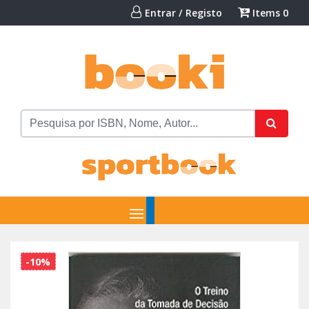
Entrar / Registo
Items
0
-10%