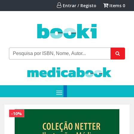
Entrar / Registo
Items
0
-10%