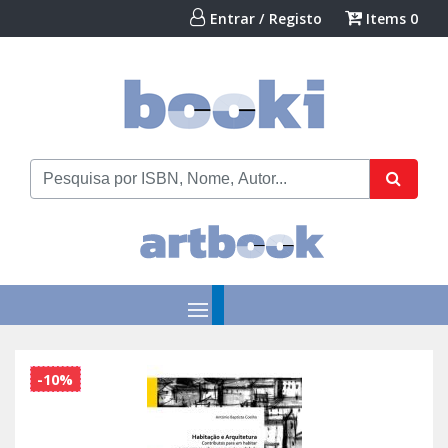
Entrar / Registo
Items
0
-10%