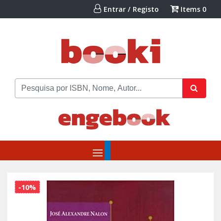
Entrar / Registo
Items
0
-10%