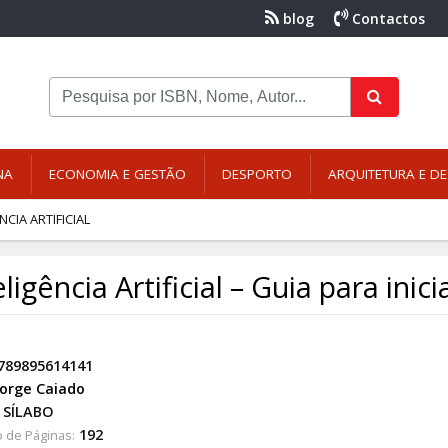
blog
Contactos
NA
ECONOMIA E GESTÃO
DESPORTO
ARQUITETURA E DE
NCIA ARTIFICIAL
eligência Artificial – Guia para inic
789895614141
Jorge Caiado
SÍLABO
192
 de Páginas: