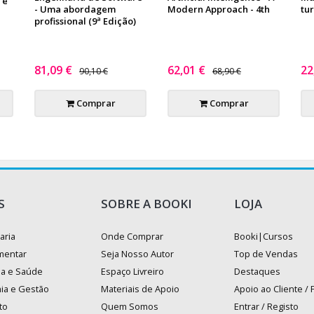
 e
- Uma abordagem
Modern Approach - 4th
tur
profissional (9ª Edição)
81,09 €
62,01 €
22
90,10 €
68,90 €
Comprar
Comprar
S
SOBRE A BOOKI
LOJA
aria
Onde Comprar
Booki|Cursos
mentar
Seja Nosso Autor
Top de Vendas
na e Saúde
Espaço Livreiro
Destaques
ia e Gestão
Materiais de Apoio
Apoio ao Cliente /
to
Quem Somos
Entrar / Registo