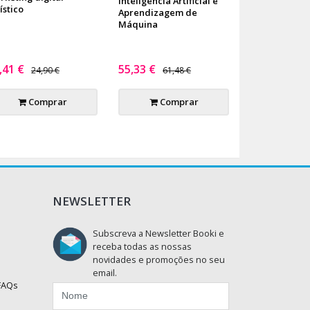
Inteligência Artificial e
ístico
Aprendizagem de
Máquina
,41 €
55,33 €
24,90 €
61,48 €
Comprar
Comprar
NEWSLETTER
Subscreva a Newsletter Booki e
receba todas as nossas
novidades e promoções no seu
email.
 FAQs