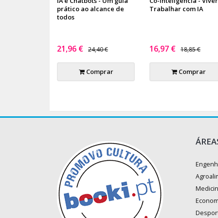
IA e Chatbots - Um guia
Co-Inteligência - Viver
prático ao alcance de
Trabalhar com IA
todos
21,96 €
16,97 €
24,40 €
18,85 €
Comprar
Comprar
ÁREA
Engenh
Agroali
Medici
Econom
Despor