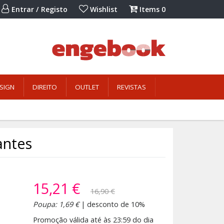
Entrar / Registo
Wishlist
Items
0
SIGN
DIREITO
OUTLET
REVISTAS
iantes
15,21 €
16,90 €
Poupa: 1,69 €
| desconto de 10%
Promoção válida até às 23:59 do dia