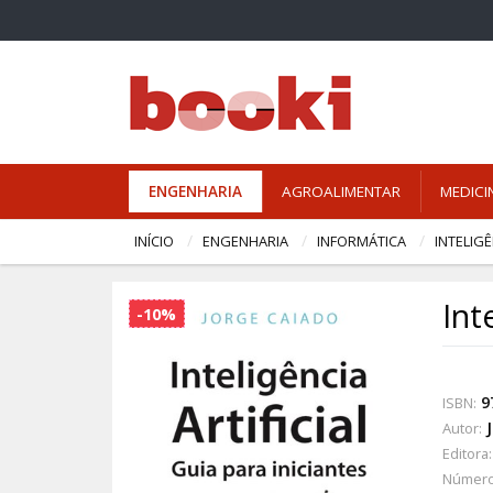
ENGENHARIA
AGROALIMENTAR
MEDICI
INÍCIO
ENGENHARIA
INFORMÁTICA
INTELIGÊ
Int
-10%
9
ISBN:
Autor:
Editora:
Número