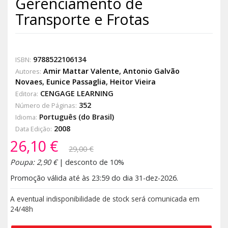
Gerenciamento de
Transporte e Frotas
9788522106134
ISBN:
Amir Mattar Valente
,
Antonio Galvão
Autores:
Novaes
,
Eunice Passaglia
,
Heitor Vieira
CENGAGE LEARNING
Editora:
352
Número de Páginas:
Português (do Brasil)
Idioma:
2008
Data Edição:
26,10 €
29,00 €
Poupa: 2,90 €
| desconto de 10%
Promoção válida até às 23:59 do dia 31-dez-2026.
A eventual indisponibilidade de stock será comunicada em
24/48h