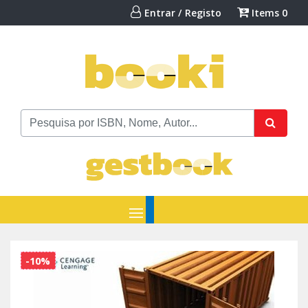
Entrar / Registo
Items
0
-10%