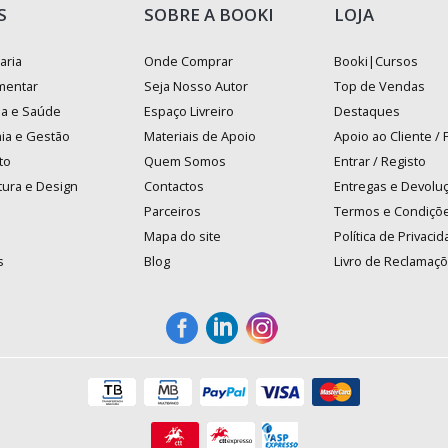
S
SOBRE A BOOKI
LOJA
aria
Onde Comprar
Booki|Cursos
mentar
Seja Nosso Autor
Top de Vendas
na e Saúde
Espaço Livreiro
Destaques
ia e Gestão
Materiais de Apoio
Apoio ao Cliente /
to
Quem Somos
Entrar / Registo
tura e Design
Contactos
Entregas e Devolu
Parceiros
Termos e Condiçõ
Mapa do site
Política de Privaci
s
Blog
Livro de Reclamaç