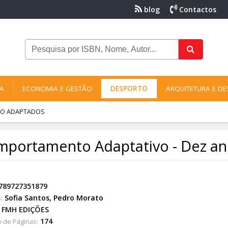
blog
Contactos
NA
ECONOMIA E GESTÃO
DESPORTO
ARQUITETURA E DE
RTO ADAPTADOS
portamento Adaptativo - Dez an
789727351879
Sofia Santos
,
Pedro Morato
:
FMH EDIÇÕES
174
 de Páginas: