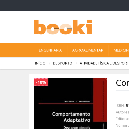
ENGENHARIA
AGROALIMENTAR
MEDICI
INÍCIO
DESPORTO
ATIVIDADE FÍSICA E DESPO
Com
-10%
9
ISBN:
Autores
Editora:
Número