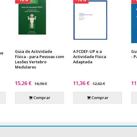
Guia de Actividade
A FCDEF-UP e a
Gu
he
Física - para Pessoas com
Actividade Física
- P
Lesões Vertebro
Adaptada
Medulares
15,26 €
11,36 €
11
16,96 €
12,62 €
Comprar
Comprar