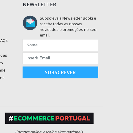
NEWSLETTER
Subscreva a Newsletter Booki e
receba todas as nossas
novidades e promoções no seu
email.
 FAQs
ções
es
dade
SUBSCREVER
ões
Compre online, escolha sites nacionais.