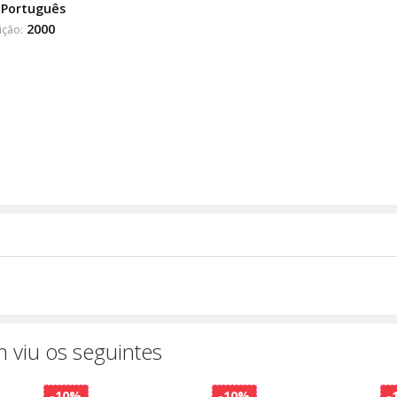
Português
2000
ição:
 viu os seguintes
-10%
-10%
-