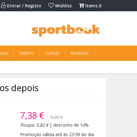
Entrar / Registo
Wishlist
Items
0
SIGN
DIREITO
OUTLET
REVISTAS
os depois
7,38 €
8,20 €
Poupa: 0,82 €
| desconto de 10%
Promoção válida até às 23:59 do dia