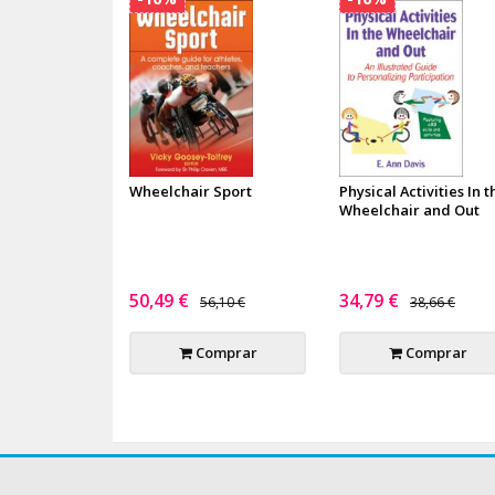
Wheelchair Sport
Physical Activities In t
Wheelchair and Out
50,49 €
34,79 €
56,10 €
38,66 €
Comprar
Comprar