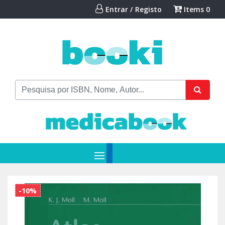
Entrar / Registo
Items
0
-10%