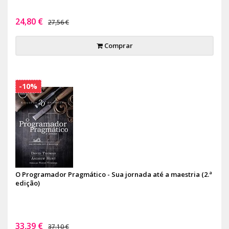
24,80 €
27,56 €
Comprar
-10%
O Programador Pragmático - Sua jornada até a maestria (2.ª
edição)
33,39 €
37,10 €