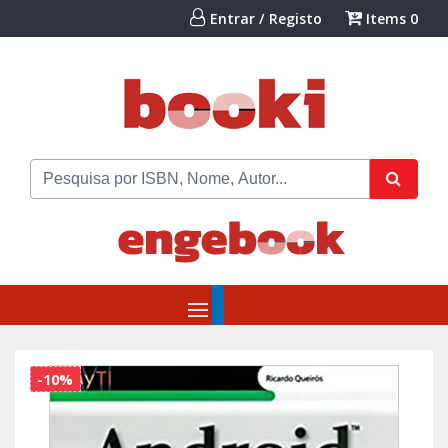
Entrar / Registo
Items
0
-10%