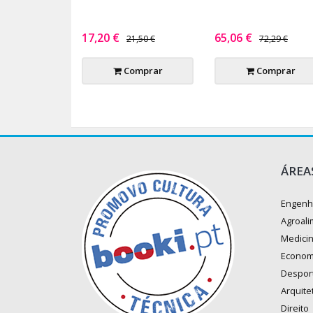
17,20 €
65,06 €
21,50 €
72,29 €
Comprar
Comprar
ÁREA
Engenh
Agroali
Medici
Econom
Despor
Arquite
Direito