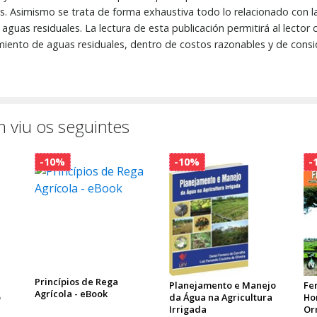
s. Asimismo se trata de forma exhaustiva todo lo relacionado con l
guas residuales. La lectura de esta publicación permitirá al lector c
tamiento de aguas residuales, dentro de costos razonables y de cons
 viu os seguintes
-10%
-10%
-
Princípios de Rega
Planejamento e Manejo
Fer
Agrícola - eBook
o
da Água na Agricultura
Hor
Irrigada
Or