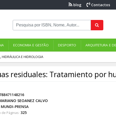
blog
Contactos
NA
ECONOMIA E GESTÃO
DESPORTO
ARQUITETURA E D
, HIDRÁULICA E HIDROLOGIA
as residuales: Tratamiento por hu
788471148216
MARIANO SEOANEZ CALVO
MUNDI-PRENSA
325
 de Páginas: