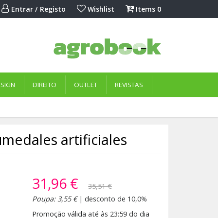
Entrar / Registo
Wishlist
Items
0
ESIGN
DIREITO
OUTLET
REVISTAS
medales artificiales
31,96 €
35,51 €
Poupa: 3,55 €
| desconto de 10,0%
Promoção válida até às 23:59 do dia