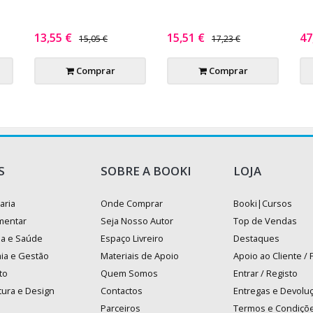
13,55 €
15,51 €
47
15,05 €
17,23 €
Comprar
Comprar
S
SOBRE A BOOKI
LOJA
aria
Onde Comprar
Booki|Cursos
mentar
Seja Nosso Autor
Top de Vendas
na e Saúde
Espaço Livreiro
Destaques
ia e Gestão
Materiais de Apoio
Apoio ao Cliente /
to
Quem Somos
Entrar / Registo
tura e Design
Contactos
Entregas e Devolu
Parceiros
Termos e Condiçõ