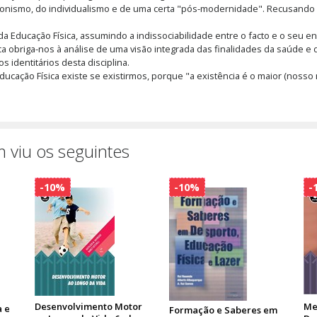
onismo, do individualismo e de uma certa "pós-modernidade". Recusando a
Educação Física, assumindo a indissociabilidade entre o facto e o seu enqu
ca obriga-nos à análise de uma visão integrada das finalidades da saúde e
 identitários desta disciplina.
ducação Física existe se existirmos, porque "a existência é o maior (noss
 viu os seguintes
-10%
-10%
-
Desenvolvimento Motor
Me
 e
Formação e Saberes em