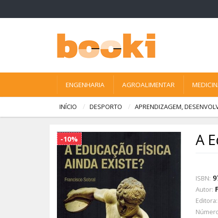
ENGENHARIA
AGROALIMENTAR
MEDICI
INÍCIO
DESPORTO
APRENDIZAGEM, DESENVOL
A E
-10%
9
ISBN:
Autor:
Editora:
Número