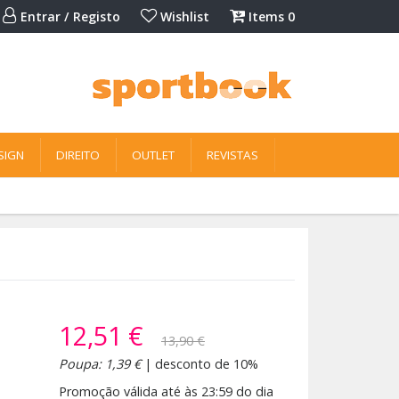
Entrar / Registo
Wishlist
Items
0
SIGN
DIREITO
OUTLET
REVISTAS
12,51 €
13,90 €
Poupa: 1,39 €
| desconto de 10%
Promoção válida até às 23:59 do dia