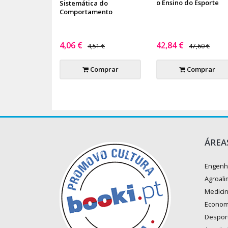
o Ensino do Esporte
Sistemática do
Comportamento
4,06 €
42,84 €
4,51 €
47,60 €
Comprar
Comprar
ÁREA
Engenh
Agroali
Medici
Econom
Despor