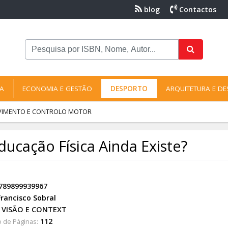
blog
Contactos
NA
ECONOMIA E GESTÃO
DESPORTO
ARQUITETURA E DE
VIMENTO E CONTROLO MOTOR
ducação Física Ainda Existe?
789899939967
Francisco Sobral
VISÃO E CONTEXT
112
 de Páginas: