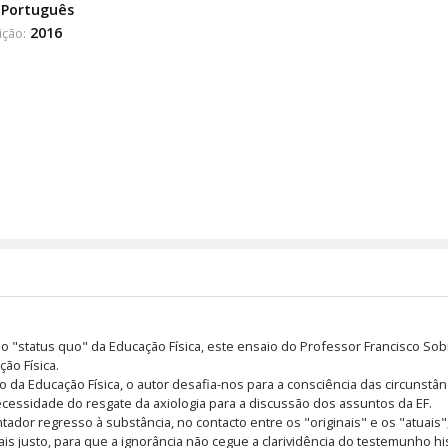
Português
2016
ição:
do "status quo" da Educação Física, este ensaio do Professor Francisco So
ão Física.
a Educação Física, o autor desafia-nos para a consciência das circunst
a necessidade do resgate da axiologia para a discussão dos assuntos da EF.
dor regresso à substância, no contacto entre os "originais" e os "atuais"
mais justo, para que a ignorância não cegue a clarividência do testemunho hi