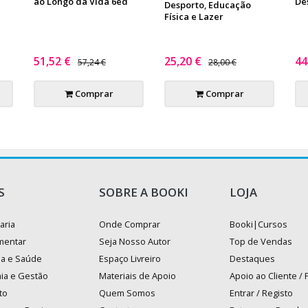
ao Longo da Vida 6ed
De
Desporto, Educação
Física e Lazer
51,52 €
25,20 €
44
57,24 €
28,00 €
Comprar
Comprar
S
SOBRE A BOOKI
LOJA
aria
Onde Comprar
Booki|Cursos
mentar
Seja Nosso Autor
Top de Vendas
na e Saúde
Espaço Livreiro
Destaques
ia e Gestão
Materiais de Apoio
Apoio ao Cliente /
to
Quem Somos
Entrar / Registo