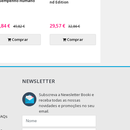
sempenho Humano
nd Edition
,84 €
29,57 €
49,82 €
32,86 €
Comprar
Comprar
NEWSLETTER
Subscreva a Newsletter Booki e
receba todas as nossas
novidades e promoções no seu
email.
 FAQs