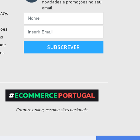
novidades e promoções no seu
email.
 FAQs
ções
es
dade
SUBSCREVER
ões
Compre online, escolha sites nacionais.