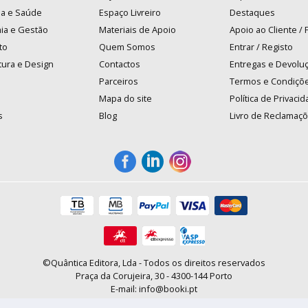
na e Saúde
Espaço Livreiro
Destaques
ia e Gestão
Materiais de Apoio
Apoio ao Cliente /
to
Quem Somos
Entrar / Registo
tura e Design
Contactos
Entregas e Devolu
Parceiros
Termos e Condiçõ
Mapa do site
Política de Privaci
s
Blog
Livro de Reclamaç
©Quântica Editora, Lda - Todos os direitos reservados
Praça da Corujeira, 30 - 4300-144 Porto
E-mail: info@booki.pt
Tel.: +351 220 104 872
(
custo de chamada para a rede fixa
)