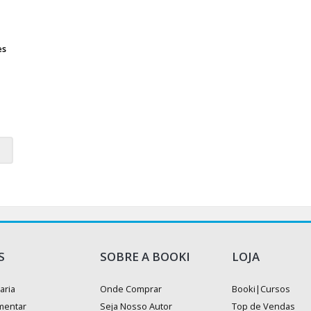
es
S
SOBRE A BOOKI
LOJA
aria
Onde Comprar
Booki|Cursos
mentar
Seja Nosso Autor
Top de Vendas