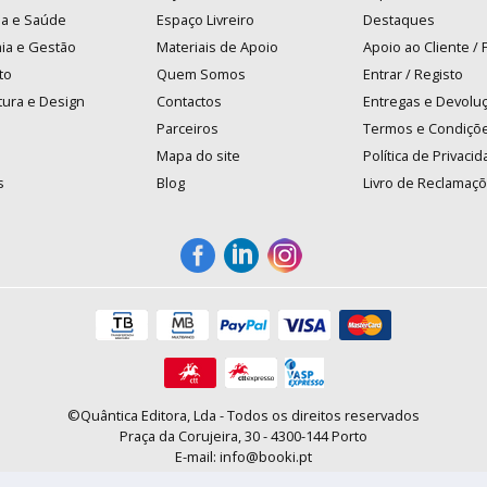
na e Saúde
Espaço Livreiro
Destaques
ia e Gestão
Materiais de Apoio
Apoio ao Cliente /
to
Quem Somos
Entrar / Registo
tura e Design
Contactos
Entregas e Devolu
Parceiros
Termos e Condiçõ
Mapa do site
Política de Privaci
s
Blog
Livro de Reclamaç
©Quântica Editora, Lda - Todos os direitos reservados
Praça da Corujeira, 30 - 4300-144 Porto
E-mail: info@booki.pt
Tel.: +351 220 104 872
(
custo de chamada para a rede fixa
)