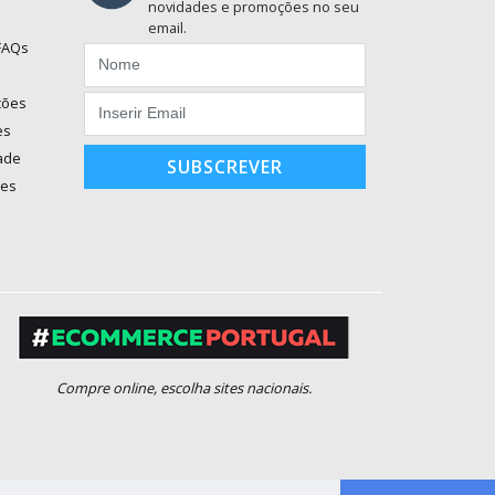
novidades e promoções no seu
email.
 FAQs
ções
es
dade
SUBSCREVER
ões
Compre online, escolha sites nacionais.