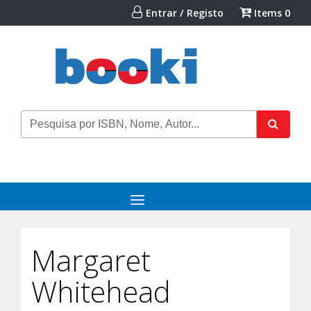
Entrar / Registo
Items
0
Margaret
Whitehead