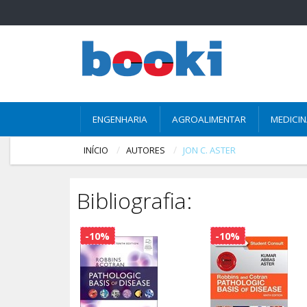
ENGENHARIA
AGROALIMENTAR
MEDICI
INÍCIO
AUTORES
JON C. ASTER
Bibliografia:
-10%
-10%