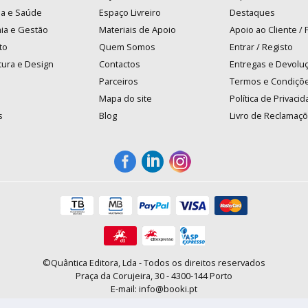
na e Saúde
Espaço Livreiro
Destaques
ia e Gestão
Materiais de Apoio
Apoio ao Cliente /
to
Quem Somos
Entrar / Registo
tura e Design
Contactos
Entregas e Devolu
Parceiros
Termos e Condiçõ
Mapa do site
Política de Privaci
s
Blog
Livro de Reclamaç
©Quântica Editora, Lda - Todos os direitos reservados
Praça da Corujeira, 30 - 4300-144 Porto
E-mail: info@booki.pt
Tel.: +351 220 104 872
(
custo de chamada para a rede fixa
)