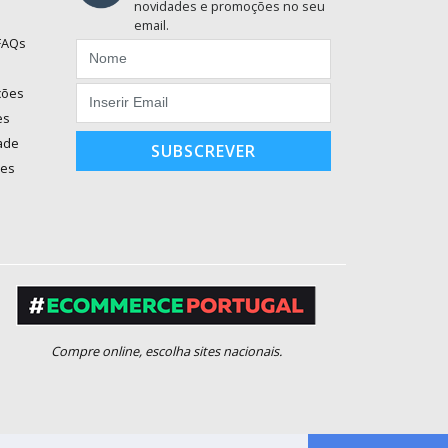
novidades e promoções no seu
email.
 FAQs
ções
es
dade
SUBSCREVER
ões
Compre online, escolha sites nacionais.