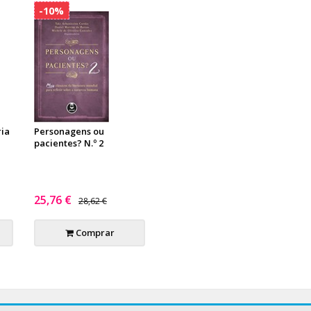
-10%
ria
Personagens ou
pacientes? N.º 2
25,76 €
28,62 €
Comprar