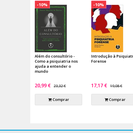
-10%
-10%
Além do consultório -
Introdução à Psiquiat
Como a psiquiatria nos
Forense
ajuda a entender o
mundo
20,99 €
17,17 €
23,32 €
19,08 €
Comprar
Comprar