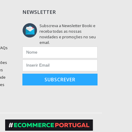
NEWSLETTER
Subscreva a Newsletter Booki e
receba todas as nossas
novidades e promoções no seu
email.
 FAQs
ções
es
dade
SUBSCREVER
ões