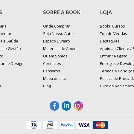
S
SOBRE A BOOKI
LOJA
aria
Onde Comprar
Booki|Cursos
mentar
Seja Nosso Autor
Top de Vendas
na e Saúde
Espaço Livreiro
Destaques
ia e Gestão
Materiais de Apoio
Apoio ao Cliente /
to
Quem Somos
Entrar / Registo
tura e Design
Contactos
Entregas e Devolu
Parceiros
Termos e Condiçõ
Mapa do site
Política de Privaci
s
Blog
Livro de Reclamaç