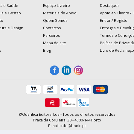
na e Saúde
Espaço Livreiro
Destaques
ia e Gestão
Materiais de Apoio
Apoio ao Cliente /
to
Quem Somos
Entrar / Registo
tura e Design
Contactos
Entregas e Devolu
Parceiros
Termos e Condiçõ
Mapa do site
Política de Privaci
s
Blog
Livro de Reclamaç
©Quântica Editora, Lda - Todos os direitos reservados
Praça da Corujeira, 30 - 4300-144 Porto
E-mail: info@booki.pt
Tel.: +351 220 104 872
(
custo de chamada para a rede fixa
)