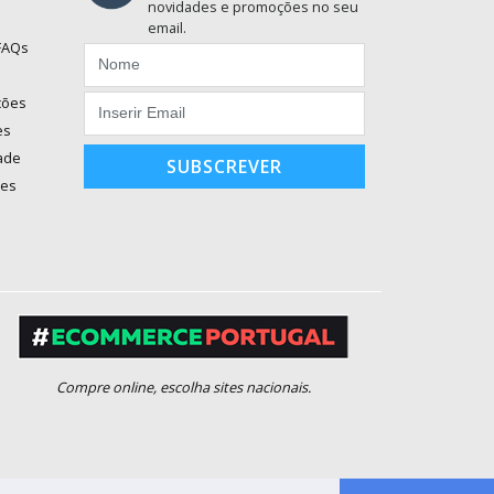
novidades e promoções no seu
email.
 FAQs
ções
es
dade
SUBSCREVER
ões
Compre online, escolha sites nacionais.